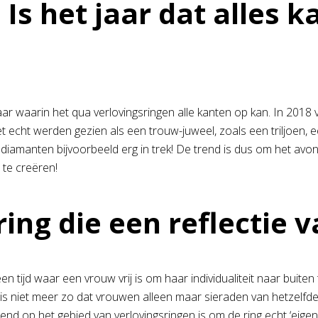
 Is het jaar dat alles k
aar waarin het qua verlovingsringen alle kanten op kan. In 2018 
t echt werden gezien als een trouw-juweel, zoals een triljoen, 
e diamanten bijvoorbeeld erg in trek! De trend is dus om het avo
e te creëren!
ring die een reflectie va
en tijd waar een vrouw vrij is om haar individualiteit naar buit
is niet meer zo dat vrouwen alleen maar sieraden van hetzelfde m
rend op het gebied van verlovingsringen is om de ring echt ‘eige