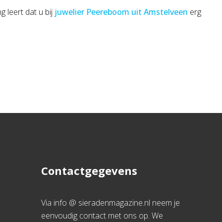
g leert dat u bij
juwelier Peereboom uit Amstelveen
erg
Contactgegevens
Via info @ sieradenmagazine.nl neem je
eenvoudig contact met ons op. We