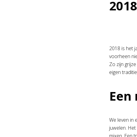
2018
2018 is het j
voorheen nie
Zo zijn grijz
eigen traditi
Een 
We leven in e
juwelen. Het 
mixen. Een t