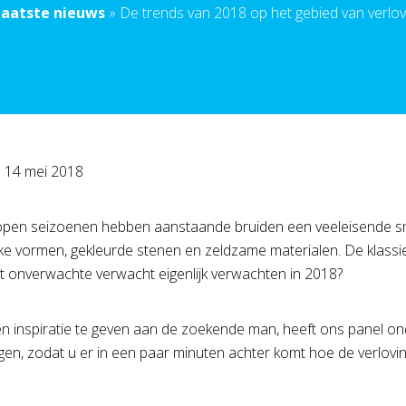
Laatste nieuws
»
De trends van 2018 op het gebied van verlov
p
14 mei 2018
lopen seizoenen hebben aanstaande bruiden een veeleisende sma
jke vormen, gekleurde stenen en zeldzame materialen. De klassie
t onverwachte verwacht eigenlijk verwachten in 2018?
en inspiratie te geven aan de zoekende man, heeft ons panel o
ngen, zodat u er in een paar minuten achter komt hoe de verlovin