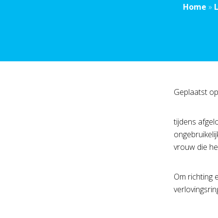
Home
»
Geplaatst o
tijdens afge
ongebruikeli
vrouw die he
Om richting 
verlovingsri