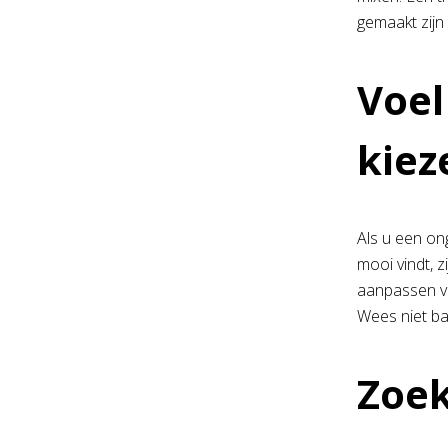
gemaakt zijn 
Voel
kiez
Als u een ong
mooi vindt, z
aanpassen va
Wees niet ba
Zoek