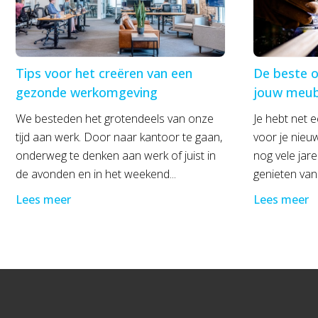
Tips voor het creëren van een
De beste o
gezonde werkomgeving
jouw meub
We besteden het grotendeels van onze
Je hebt net 
tijd aan werk. Door naar kantoor te gaan,
voor je nieuw
onderweg te denken aan werk of juist in
nog vele jar
de avonden en in het weekend...
genieten van 
Lees meer
Lees meer