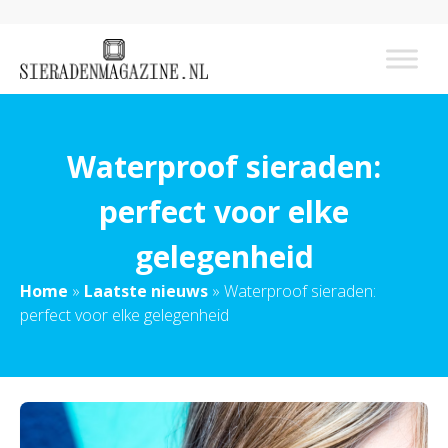
Waterproof sieraden:
perfect voor elke
gelegenheid
Home
»
Laatste nieuws
»
Waterproof sieraden:
perfect voor elke gelegenheid