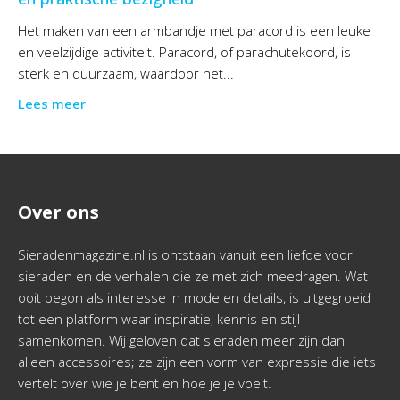
Het maken van een armbandje met paracord is een leuke
en veelzijdige activiteit. Paracord, of parachutekoord, is
sterk en duurzaam, waardoor het...
Lees meer
Over ons
Sieradenmagazine.nl is ontstaan vanuit een liefde voor
sieraden en de verhalen die ze met zich meedragen. Wat
ooit begon als interesse in mode en details, is uitgegroeid
tot een platform waar inspiratie, kennis en stijl
samenkomen. Wij geloven dat sieraden meer zijn dan
alleen accessoires; ze zijn een vorm van expressie die iets
vertelt over wie je bent en hoe je je voelt.